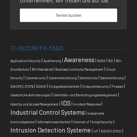
Unternehmen. Wir freuen uns auf Sie.
Termin buchen
IT-SECURITY-TAGS
Awareness
|
|
|
|
|
Application Security
Auditierung
BDSG
BSI
BSI-
|
|
|
Grundschutz
BSI-Standards
Business Continuity Management
Cloud
|
|
|
|
|
Security
Cybersecurity
Cyberversicherung
Datenschutz
Datensicherung
|
|
|
|
|
DIN SPEC 27076
DSGVO
Endgerätesicherheit
Endpunktsecurity
Firewall
|
|
Gesetzliche Anforderungen
Identitäts- und Berechtigungsmanagement
IDS
|
|
|
Identity und Access Management
Incident Response
Industrial Control Systems
|
Industrielle
|
|
|
Kontrollsysteme
Informationssicherheit
Internet of Things Security
Intrusion Detection Systeme
|
|
|
IoT
ISO/IEC 27001