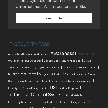
Thema Cybersicherheit in Ihrem
Unternehmen. Wir freuen uns auf Sie.
Termin buchen
IT-SECURITY-TAGS
Awareness
|
|
|
|
|
Application Security
Auditierung
BDSG
BSI
BSI-
|
|
|
Grundschutz
BSI-Standards
Business Continuity Management
Cloud
|
|
|
|
|
Security
Cybersecurity
Cyberversicherung
Datenschutz
Datensicherung
|
|
|
|
|
DIN SPEC 27076
DSGVO
Endgerätesicherheit
Endpunktsecurity
Firewall
|
|
Gesetzliche Anforderungen
Identitäts- und Berechtigungsmanagement
IDS
|
|
|
Identity und Access Management
Incident Response
Industrial Control Systems
|
Industrielle
|
|
|
Kontrollsysteme
Informationssicherheit
Internet of Things Security