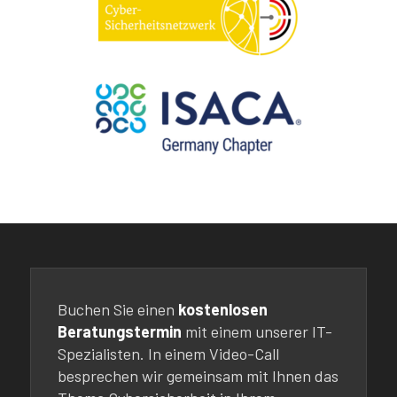
Buchen Sie einen
kostenlosen
Beratungstermin
mit einem unserer IT-
Spezialisten. In einem Video-Call
besprechen wir gemeinsam mit Ihnen das