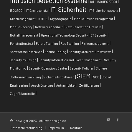
Intrusion Detection Systeme
|
|
|
IoT
ISO/IEC 27001
IT-Sicherheit
|
|
|
|
ISO 27001
IT-Grundschutz
IT-Sicherheitsgesetz
|
|
|
|
Krisemanagement
KRITIS
Kryptographie
Mobile Device Management
|
|
|
Mobile Security
Netzwerksicherheit
Next Generation Firewalls
|
|
|
Notfallmanagement
Operational Technology Security
OT Security
|
|
|
|
Penetrationstest
Purple Teaming
Red Teaming
Risikomanagement
|
|
|
Schwachstellenanalyse
Secure Coding
Security Architecture Reviews
|
|
Security by Design
Security Information and Event Management
Security
|
|
|
Monitoring
Security Operations Center
Security Policies
Sichere
SIEM
|
|
|
|
Softwareentwicklung
Sicherheitsrichtlinien
SOC
Social
|
|
|
|
Engineering
Verschlüsselung
Vertraulichkeit
Zertifizierung
|
Zugriffskontrolle
© Copyright 2023 - chiliwebdesign.de
Datenschutzerklärung
Impressum
Kontakt