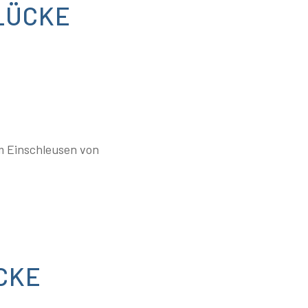
LÜCKE
m Einschleusen von
CKE